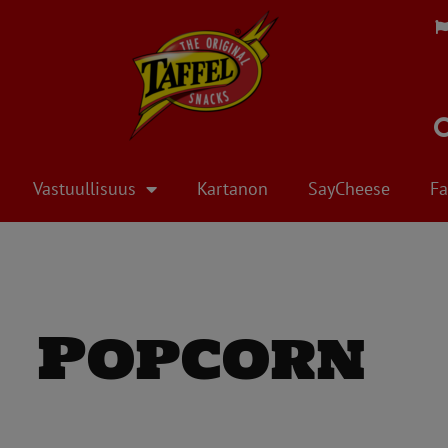
Vastuullisuus
Kartanon
SayCheese
Fa
Popcorn