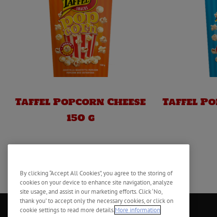
Taffel Popcorn Cheese
Taffel Po
150 g
By clicking “Accept All Cookies”, you agree to the storing of
cookies on your device to enhance site navigation, analyze
site usage, and assist in our marketing efforts. Click ‘No,
thank you’ to accept only the necessary cookies, or click on
cookie settings to read more details.
More information