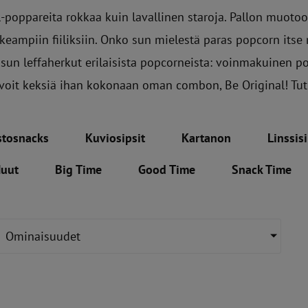
l-poppareita rokkaa kuin lavallinen staroja. Pallon muotoo
eampiin fiiliksiin. Onko sun mielestä paras popcorn itse 
 sun leffaherkut erilaisista popcorneista: voinmakuinen 
voit keksiä ihan kokonaan oman combon, Be Original! Tut
stosnacks
Kuviosipsit
Kartanon
Linssisi
uut
Big Time
Good Time
Snack Time
Ominaisuudet