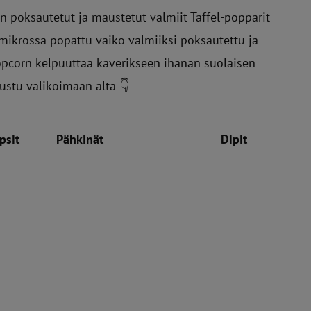
n poksautetut ja maustetut valmiit Taffel-popparit
mikrossa popattu vaiko valmiiksi poksautettu ja
popcorn kelpuuttaa kaverikseen ihanan suolaisen
ustu valikoimaan alta 👇
psit
Pähkinät
Popcorn
Dipit