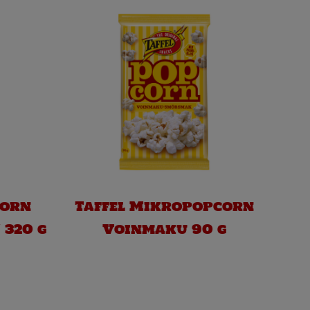
corn
Taffel Mikropopcorn
 320 g
Voinmaku 90 g