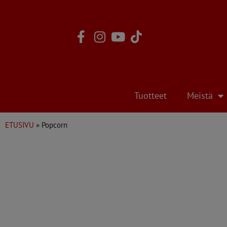
Skip
to
content
Tuotteet
Meistä
ETUSIVU
»
Popcorn