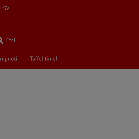
SV
Etsi
nipuoti
Taffel time!