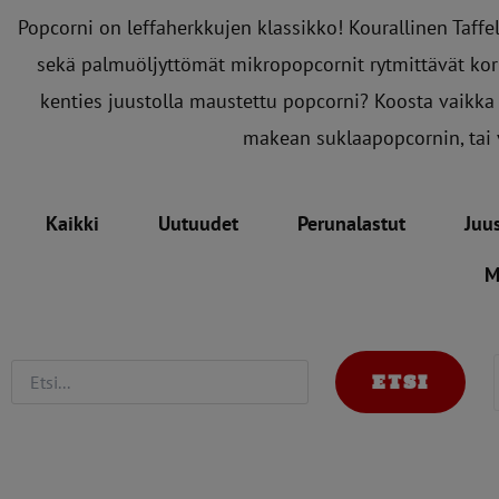
Popcorni on leffaherkkujen klassikko! Kourallinen Taffe
sekä palmuöljyttömät mikropopcornit rytmittävät kork
kenties juustolla maustettu popcorni? Koosta vaikka
makean suklaapopcornin, tai 
Kaikki
Uutuudet
Perunalastut
Juu
M
ETSI