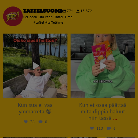
taffelsuomi
771
15,872
Hellooou. Ota vaan. Taffel Time!
#taffel #taffeltime
taffelsuomi
taffelsuomi
Aug 8
Aug 6
Kun sua ei vaa
Kun et osaa päättää
ymmärretä 😪
mitä dippiä haluut
niin tässä
…
36
0
110
6