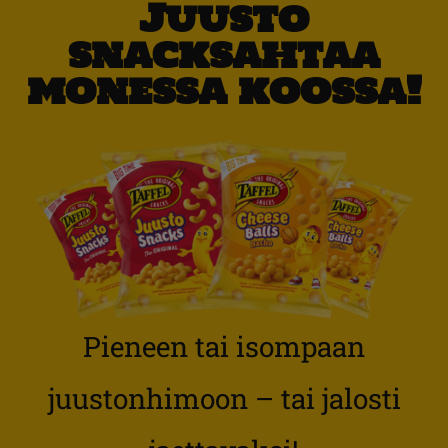
Juusto
snacksahtaa
monessa koossa!
Pieneen tai isompaan
juustonhimoon – tai jalosti