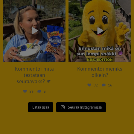
taffelsuomi
taffelsuomi
Jul 15
Jul 13
Kommentoi mitä
Kommentoi meniks
testataan
oikein?
seuraavaks? 🫵
92
16
59
3
Lataa lisää
Seuraa Instagramissa