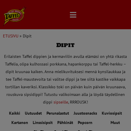
Skip
to
content
ETUSIVU
»
Dipit
Dipit
Erilaisten Taffel dippien ja kermaviilin avulla elämäsi on yhtä rikasta
Taffelia, olipa kulhossasi porkkana, hapankorppu tai Taffel-herkku –
dipit kruunaa kaiken. Anna mielikuvituksesi mennä kynsilaukkaa ja
tee Taffel-maustevoita tai valitse dippi ja tee siitä kastike vaikkapa
tortillan kaveriksi. Klassikko toki on päivän kuin päivän kruunaava,
rouskuva sipsidippi! Tutustu valikoimaan alla ja löydä täydellinen
dippi
sipseille
, RRROUSK!
Kaikki
Uutuudet
Perunalastut
Juustosnacks
Kuviosipsit
Kartanon
Linssisipsit
Pähkinät
Popcorn
Dipit
Muut