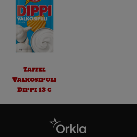
Taffel
Valkosipuli
Dippi 13 g