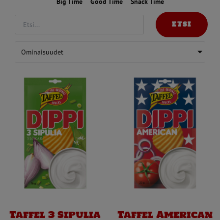
Big Time
Good Time
Snack Time
ETSI
Ominaisuudet
Taffel 3 Sipulia
Taffel American