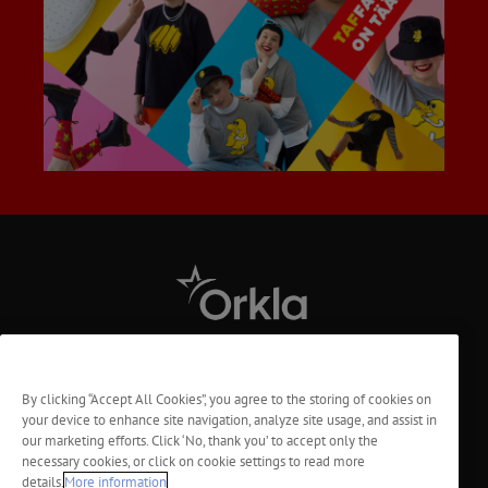
Tietoa meistä
By clicking “Accept All Cookies”, you agree to the storing of cookies on
your device to enhance site navigation, analyze site usage, and assist in
Tietosuoja
our marketing efforts. Click ‘No, thank you’ to accept only the
necessary cookies, or click on cookie settings to read more
Vastuu
details.
More information