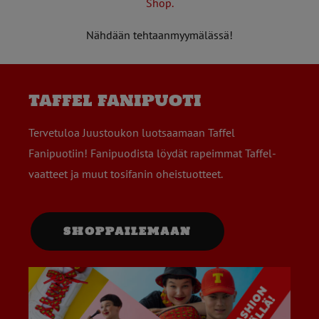
Shop.
Nähdään tehtaanmyymälässä!
taffel fanipuoti
Tervetuloa Juustoukon luotsaamaan Taffel
Fanipuotiin! Fanipuodista löydät rapeimmat Taffel-
vaatteet ja muut tosifanin oheistuotteet.
SHOPPAILEMAAN