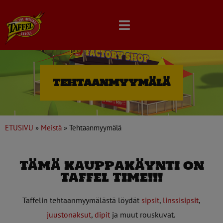
Skip
to
content
tehtaanmyymälä
ETUSIVU
»
Meistä
»
Tehtaanmyymälä
Tämä kauppakäynti on
Taffel Time!!!
Taffelin tehtaanmyymälästä löydät
sipsit
,
linssisipsit
,
juustonaksut
,
dipit
ja muut rouskuvat.