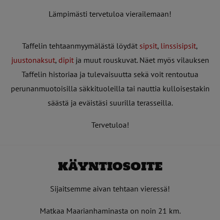
Lämpimästi tervetuloa vierailemaan!
Taffelin tehtaanmyymälästä löydät
sipsit
,
linssisipsit
,
juustonaksut
,
dipit
ja muut rouskuvat. Näet myös vilauksen
Taffelin historiaa ja tulevaisuutta sekä voit rentoutua
perunanmuotoisilla säkkituoleilla tai nauttia kulloisestakin
säästä ja eväistäsi suurilla terasseilla.
Tervetuloa!
käyntiosoite
Sijaitsemme aivan tehtaan vieressä!
Matkaa Maarianhaminasta on noin 21 km.