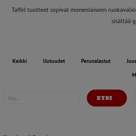
Taffel tuotteet sopivat monenlaiseen ruokavalioo
sisältää g
Kaikki
Uutuudet
Perunalastut
Juu
M
ETSI