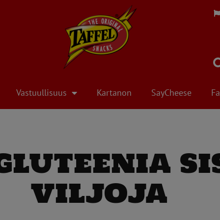
Vastuullisuus
Kartanon
SayCheese
Fa
gluteenia si
viljoja