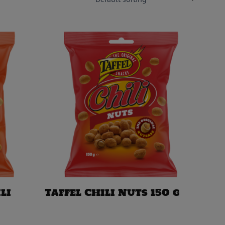
li
Taffel Chili Nuts 150 g