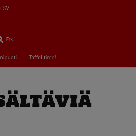
SV
Etsi
nipuoti
Taffel time!
sältäviä