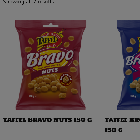
Showing all 7 results
Taffel Bravo Nuts 150 g
Taffel B
150 g