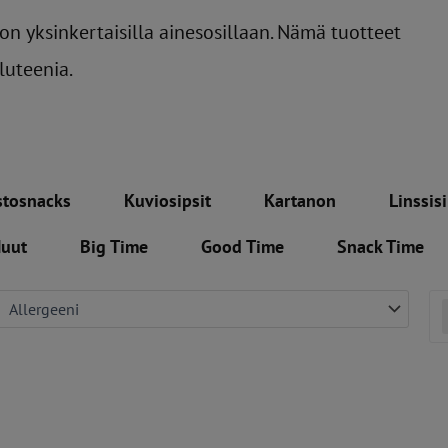
n yksinkertaisilla ainesosillaan. Nämä tuotteet
luteenia.
stosnacks
Kuviosipsit
Kartanon
Linssisi
uut
Big Time
Good Time
Snack Time