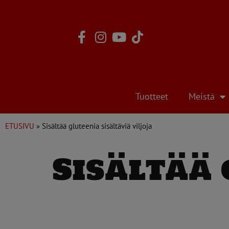
Skip
to
content
Tuotteet
Meistä
ETUSIVU
»
Sisältää gluteenia sisältäviä viljoja
Sisältää 