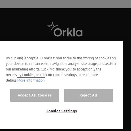
Tietoa meistä
By clicking “Accept All Cookies”, you agree to the storing of cookies on
your device to enhance site navigation, analyze site usage, and assist in
Tietosuoja
our marketing efforts. Click ‘No, thank you’ to accept only the
necessary cookies, or click on cookie settings to read more
Vastuu
details.
More information
Evästeiden ja henkilötietojen käyttö
Accept All Cookies
Reject All
Ota yhteyttä
Cookies Settings
© 2026 Orkla. All rights reserved.