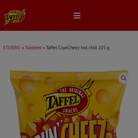
Skip
to
content
ETUSIVU
»
Tuotteet
»
Taffel CrunCheez hot chili 225 g