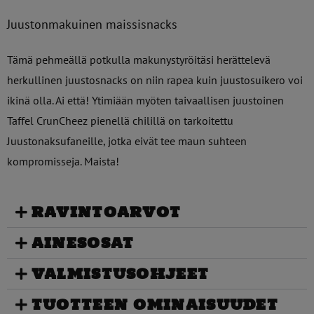
Juustonmakuinen maissisnacks
Tämä pehmeällä potkulla makunystyröitäsi herättelevä
herkullinen juustosnacks on niin rapea kuin juustosuikero voi
ikinä olla. Ai että! Ytimiään myöten taivaallisen juustoinen
Taffel CrunCheez pienellä chilillä on tarkoitettu
Juustonaksufaneille, jotka eivät tee maun suhteen
kompromisseja. Maista!
RAVINTOARVOT
AINESOSAT
VALMISTUSOHJEET
TUOTTEEN OMINAISUUDET