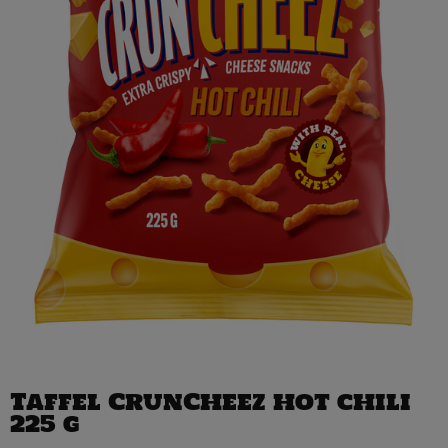
Taffel CrunCheez hot chili
225 g